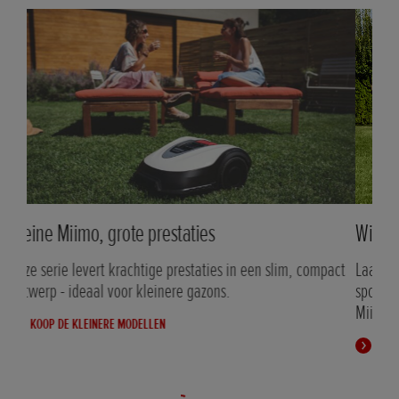
Kleine Miimo, grote prestaties
Wil
Deze serie levert krachtige prestaties in een slim, compact
Laat
ontwerp - ideaal voor kleinere gazons.
spor
Miim
KOOP DE KLEINERE MODELLEN
M