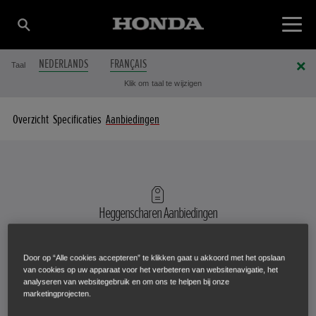
NEDERLANDS
FRANÇAIS
Taal
Klik om taal te wijzigen
Overzicht
Specificaties
Aanbiedingen
Heggenscharen
Aanbiedingen
MEER PRIKKELS VOOR TUINIERS
Door op “Alle cookies accepteren” te klikken gaat u akkoord met het opslaan
van cookies op uw apparaat voor het verbeteren van websitenavigatie, het
analyseren van websitegebruik en om ons te helpen bij onze
marketingprojecten.