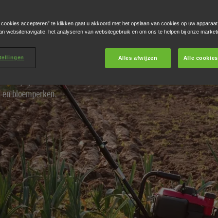
 Klein en
e cookies accepteren” te klikken gaat u akkoord met het opslaan van cookies op uw apparaat
an websitenavigatie, het analyseren van websitegebruik en om ons te helpen bij onze market
tellingen
Alles afwijzen
Alle cookie
en zijn perfect voor het
n en bloemperken.