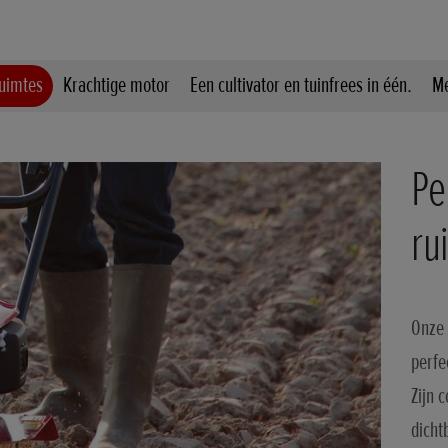
ruimtes
Krachtige motor
Een cultivator en tuinfrees in één.
Me
Pe
ru
Onze 
perfe
Zijn 
dicht