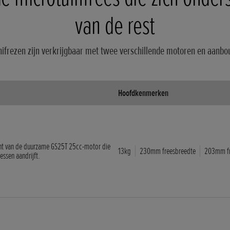
van de rest
ifrezen zijn verkrijgbaar met twee verschillende motoren en aanb
Hoofdkenmerken
ht van de duurzame GS25T 25cc-motor die
13kg
230mm freesbreedte
203mm fr
ssen aandrijft.