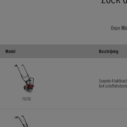
Onze Min
Model
Beschrijving
Soepele 4-taktkrac
6x4 schoffelrotorme
FG110