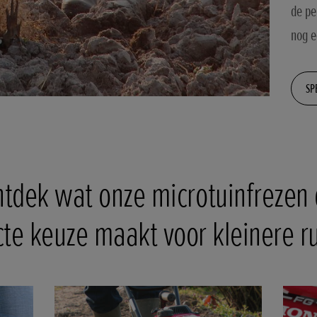
de pe
nog e
SP
tdek wat onze microtuinfrezen
cte keuze maakt voor kleinere r