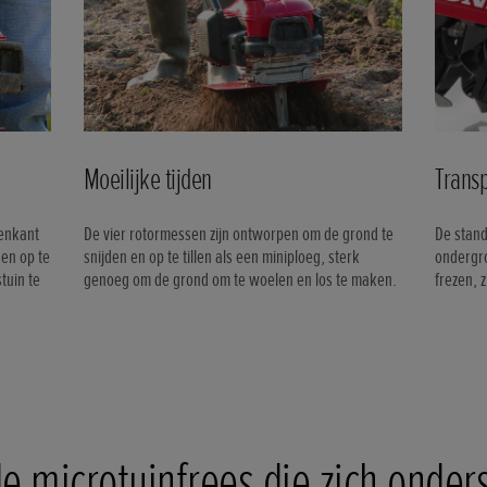
Moeilijke tijden
Trans
enkant
De vier rotormessen zijn ontworpen om de grond te
De stand
 en op te
snijden en op te tillen als een miniploeg, sterk
ondergro
tuin te
genoeg om de grond om te woelen en los te maken.
frezen, 
e microtuinfrees die zich onder