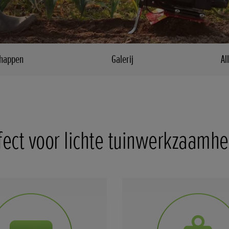
chappen
Galerij
Al
fect voor lichte tuinwerkzaamh