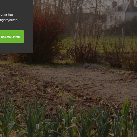
 voor het
ingprojecten.
s accepteren