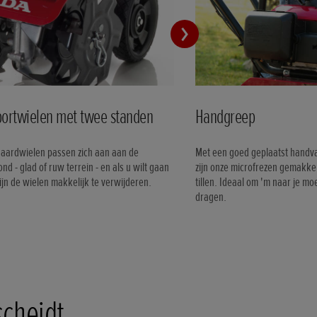
portwielen met twee standen
Handgreep
aardwielen passen zich aan aan de
Met een goed geplaatst handv
nd - glad of ruw terrein - en als u wilt gaan
zijn onze microfrezen gemakkel
zijn de wielen makkelijk te verwijderen.
tillen. Ideaal om 'm naar je moe
dragen.
scheidt