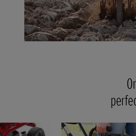
On
perfe