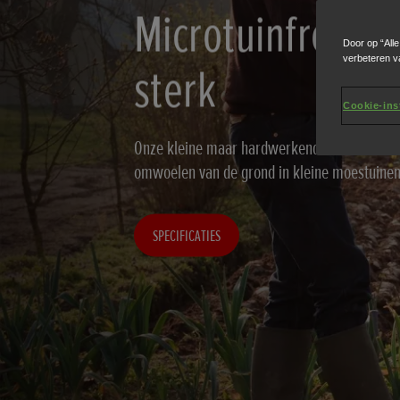
Microtuinfrezen:
Door op “All
verbeteren v
sterk
Cookie-ins
Onze kleine maar hardwerkende microtuinfrez
omwoelen van de grond in kleine moestuine
SPECIFICATIES