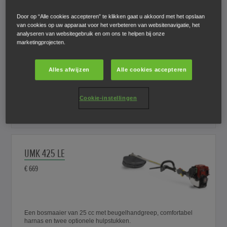
Door op “Alle cookies accepteren” te klikken gaat u akkoord met het opslaan
UMS 425
van cookies op uw apparaat voor het verbeteren van websitenavigatie, het
analyseren van websitegebruik en om ons te helpen bij onze
€ 479
marketingprojecten.
Alles afwijzen
Alle cookies accepteren
Een trimmer van 25 cc met gebogen schacht en
beugelhandgreep.
Cookie-instellingen
Vergelijk
UMK 425 LE
€ 669
Een bosmaaier van 25 cc met beugelhandgreep, comfortabel
harnas en twee optionele hulpstukken.