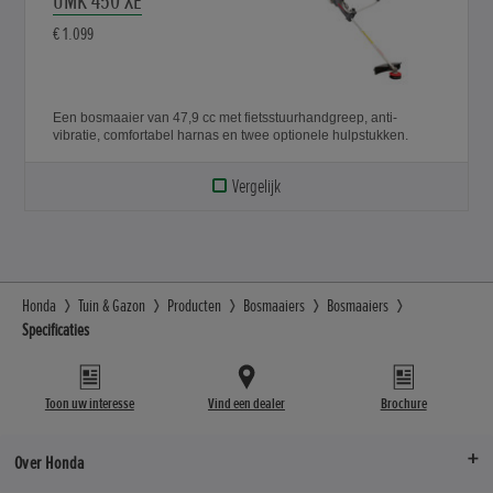
UMK 450 XE
€ 1.099
Een bosmaaier van 47,9 cc met fietsstuurhandgreep, anti-
vibratie, comfortabel harnas en twee optionele hulpstukken.
Vergelijk
Honda
Tuin & Gazon
Producten
Bosmaaiers
Bosmaaiers
Specificaties
Toon uw interesse
Vind een dealer
Brochure
Over Honda