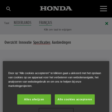
NEDERLANDS
FRANÇAIS
Taal
Klik om taal te wijzigen
Overzicht
Innovatie
Specificaties
Aanbiedingen
Specificaties
Door op “Alle cookies accepteren” te klikken gaat u akkoord met het opslaan
UW FREES IN DETAIL
van cookies op uw apparaat voor het verbeteren van websitenavigatie, het
analyseren van websitegebruik en om ons te helpen bij onze
marketingprojecten.
Alles afwijzen
Alle cookies accepteren
Selecteer een frees om de specificaties weer te geven.