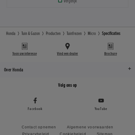
Vergelijk
Honda
Tuin & Gazon
Producten
Tuinfrezen
Micro
Specificaties
Toon uw interesse
Vind een dealer
Brochure
Over Honda
Volg ons op
Facebook
YouTube
Contact opnemen
Algemene voorwaarden
Privacybeleid
Cookiebeleid
Sitemap