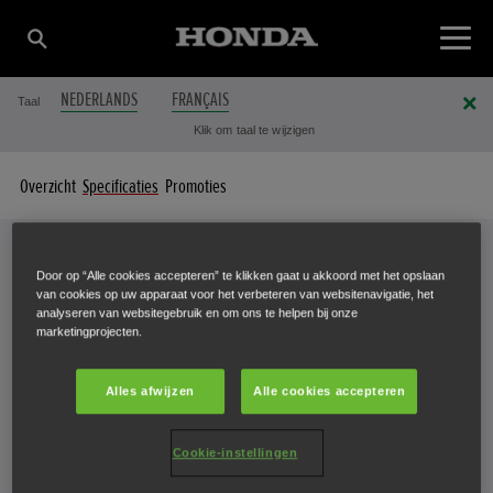
NEDERLANDS
FRANÇAIS
Taal
Klik om taal te wijzigen
Overzicht
Specificaties
Promoties
Door op “Alle cookies accepteren” te klikken gaat u akkoord met het opslaan
Specificaties
van cookies op uw apparaat voor het verbeteren van websitenavigatie, het
analyseren van websitegebruik en om ons te helpen bij onze
UW FREES IN DETAIL
marketingprojecten.
Alles afwijzen
Alle cookies accepteren
Selecteer een frees om de specificaties weer te geven.
Cookie-instellingen