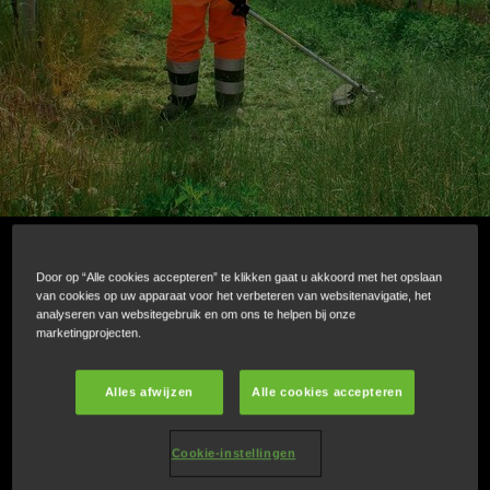
Ruggedragen bosmaaier: Draagbare
Door op “Alle cookies accepteren” te klikken gaat u akkoord met het opslaan
van cookies op uw apparaat voor het verbeteren van websitenavigatie, het
krachtpatser
analyseren van websitegebruik en om ons te helpen bij onze
marketingprojecten.
Onze ruggedragen bosmaaier is uitgerust met een
Alles afwijzen
Alle cookies accepteren
krachtige motor en levert een constant, betrouwbaar
vermogen. Bovendien bezorgt hij optimaal
Cookie-instellingen
gebruiksgemak, zelfs in de meest veeleisende