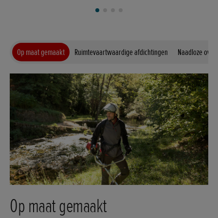
Op maat gemaakt
Ruimtevaartwaardige afdichtingen
Naadloze over
Op maat gemaakt