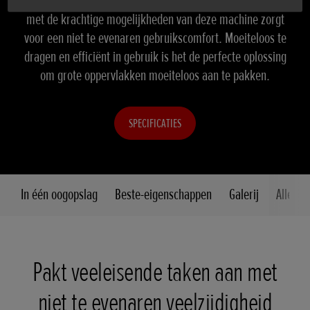
omstandigheden. Het compacte ontwerp in combinatie
met de krachtige mogelijkheden van deze machine zorgt
voor een niet te evenaren gebruikscomfort. Moeiteloos te
dragen en efficiënt in gebruik is het de perfecte oplossing
om grote oppervlakken moeiteloos aan te pakken.
SPECIFICATIES
In één oogopslag
Beste-eigenschappen
Galerij
Alle fu
Pakt veeleisende taken aan met
niet te evenaren veelzijdigheid