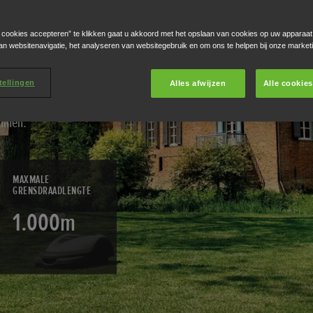
AAIEN
e cookies accepteren” te klikken gaat u akkoord met het opslaan van cookies op uw apparaat
an websitenavigatie, het analyseren van websitegebruik en om ons te helpen bij onze market
rmee verscheidene Miimo
tellingen
Alles afwijzen
Alle cookie
rote grasvelden te
uinen.
MAXMALE
GRENSDRAADLENGTE
1.000m