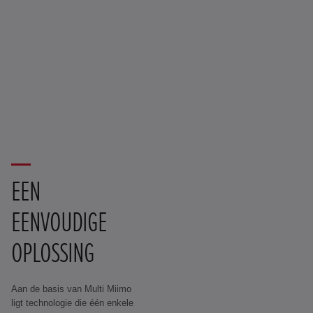
EEN
EENVOUDIGE
OPLOSSING
Aan de basis van Multi Miimo
ligt technologie die één enkele