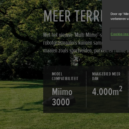
MEER TERREIN M
Door op “All
verbeteren v
Met het nieuwe 'Multi Miimo'-systeem, waa
Cookie-ins
robotgrasmaaiers kunnen samenwerken om g
maaien zoals sportvelden, parken en ruime t
MODEL
MAAIGEBIED MEER
COMPATIBILITEIT
DAN
2
Miimo
4.000m
3000