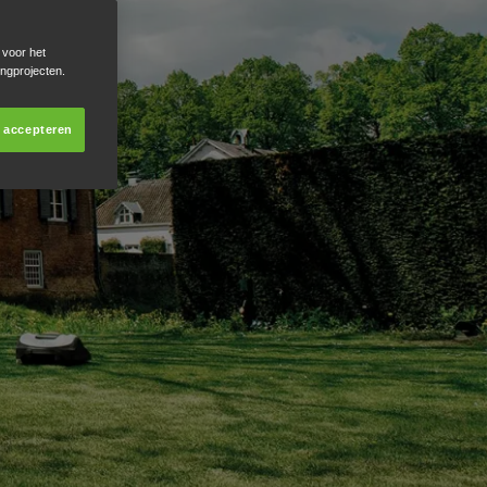
 voor het
ingprojecten.
s accepteren