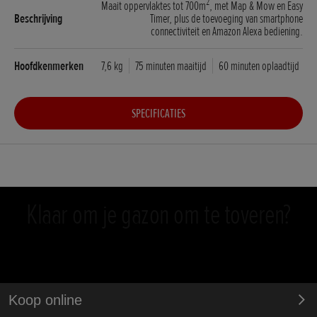
2
Maait oppervlaktes tot 700m
, met Map & Mow en Easy
Timer, plus de toevoeging van smartphone
connectiviteit en Amazon Alexa bediening.
7,6 kg
75 minuten maaitijd
60 minuten oplaadtijd
SPECIFICATIES
Klaar om je gazon om te toveren?
Koop online