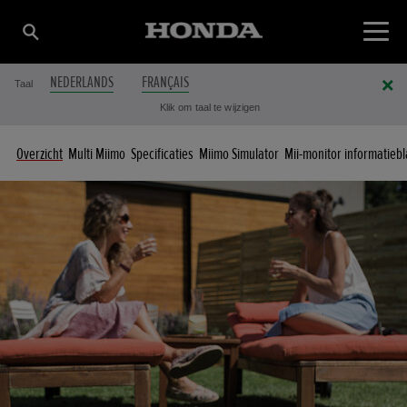
NEDERLANDS
FRANÇAIS
Taal
Klik om taal te wijzigen
Overzicht
Multi Miimo
Specificaties
Miimo Simulator
Mii-monitor informatieb