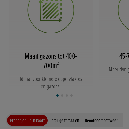
Maait gazons tot 400-
45-
700m²
Meer dan g
Ideaal voor kleinere oppervlaktes
en gazons.
Brengt je tuin in kaart
Intelligent maaien
Beoordeelt het weer
Keu