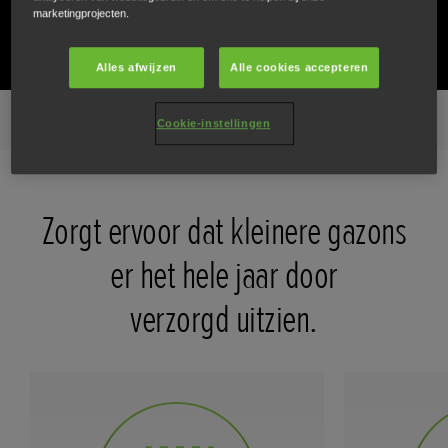
SPECIFICATIES
marketingprojecten.
Alles afwijzen
Alle cookies accepteren
eigenschappen
Galerij
Alle eigenschappen
Modellen
Cookie-instellingen
Zorgt ervoor dat kleinere gazons
er het hele jaar door
verzorgd uitzien.