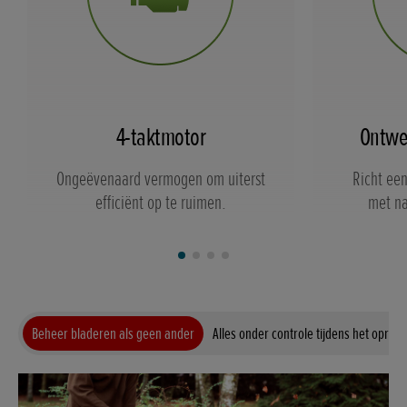
4-taktmotor
Ontwer
Ongeëvenaard vermogen om uiterst
Richt een
efficiënt op te ruimen.
met na
Beheer bladeren als geen ander
Alles onder controle tijdens het oprui