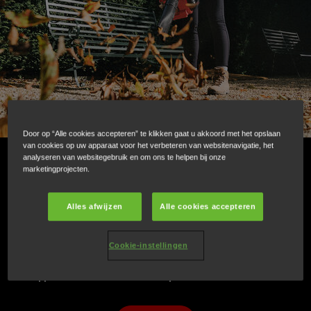
Door op “Alle cookies accepteren” te klikken gaat u akkoord met het opslaan
van cookies op uw apparaat voor het verbeteren van websitenavigatie, het
analyseren van websitegebruik en om ons te helpen bij onze
Bladblazer: Efficiënt en dynamisch,
marketingprojecten.
uitzonderlijk innovatief.
Alles afwijzen
Alle cookies accepteren
Een ongelooflijk efficiënte bladblazer die onmiddellijk start
Cookie-instellingen
en geruisloos werkt. Met alles in huis om grote
oppervlakken zoals tuinen en parken te onderhouden.