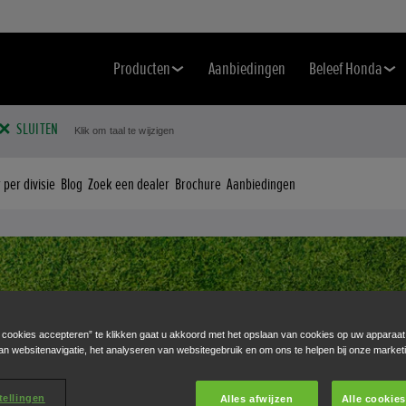
Producten
Aanbiedingen
Beleef Honda
SLUITEN
Klik om taal te wijzigen
per divisie
Blog
Zoek een dealer
Brochure
Aanbiedingen
e cookies accepteren” te klikken gaat u akkoord met het opslaan van cookies op uw apparaat
an websitenavigatie, het analyseren van websitegebruik en om ons te helpen bij onze market
tellingen
Alles afwijzen
Alle cookie