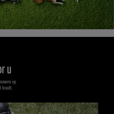
r u
trouwen op
t houdt.