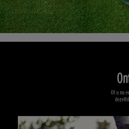
On
Of u nu e
dezelfd