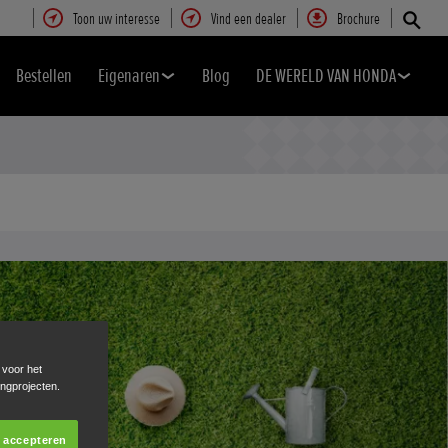
Toon uw interesse
Vind een dealer
Brochure
Bestellen
Eigenaren
Blog
DE WERELD VAN HONDA
 voor het
ingprojecten.
s accepteren