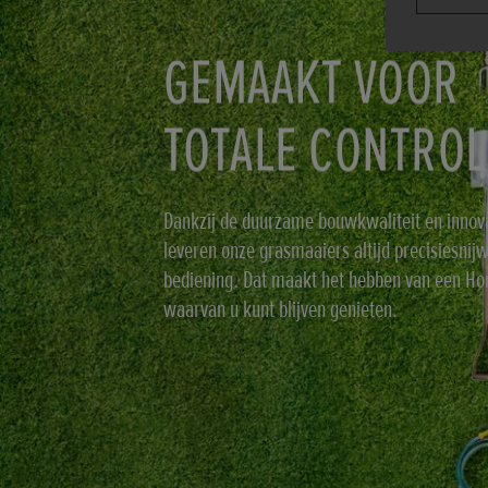
GEMAAKT VOOR
TOTALE CONTROL
Dankzij de duurzame bouwkwaliteit en innova
leveren onze grasmaaiers altijd precisiesnij
bediening. Dat maakt het hebben van een Ho
waarvan u kunt blijven genieten.