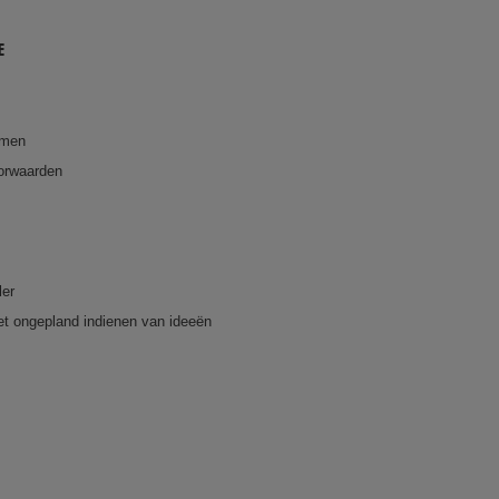
E
emen
orwaarden
ler
et ongepland indienen van ideeën