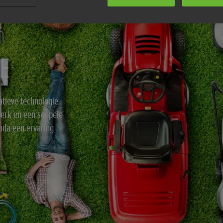
E
tieve technologie
werk en een soepele
nda een ervaring