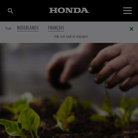
NEDERLANDS
FRANÇAIS
Taal
Klik om taal te wijzigen