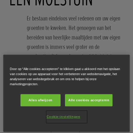
Er bestaan eindeloos veel redenen om uw eigen
groenten te kweken. Het genoegen van het
bereiden van heerlijke maaltijden met uw eigen
groenten is immers veel groter en de
regelmatige lichaamsbeweging bij het tuinieren
levert ook voordelen op. De aanzienlijke troeven
Door op “Alle cookies accepteren” te klikken gaat u akkoord met het opslaan
voor uw geestelijke gezondheid door het werken
van cookies op uw apparaat voor het verbeteren van websitenavigatie, het
analyseren van websitegebruik en om ons te helpen bij onze
in de open lucht en door het genieten van het
marketingprojecten.
bloeien van uw eigen groenten zijn misschien wel
Alles afwijzen
Alle cookies accepteren
de allerbelangrijkste.
Cookie-instellingen
Bij uw wekelijkse boodschappen bespaart u geld
omdat u de groenteafdeling fluitend kunt