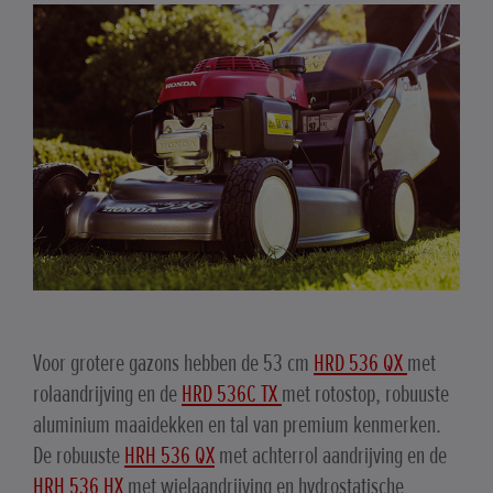
Voor grotere gazons hebben de 53 cm
HRD 536 QX
met
rolaandrijving en de
HRD 536C TX
met rotostop, robuuste
aluminium maaidekken en tal van premium kenmerken.
De robuuste
HRH 536 QX
met achterrol aandrijving en de
HRH 536 HX
met wielaandrijving en hydrostatische