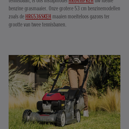
tennisbaan, is ons instapmodel
HRG416PKEH
uw ideale
benzine grasmaaier. Onze grotere 53 cm benzinemodellen
zoals de
HRG536SKEH
maaien moeiteloos gazons ter
grootte van twee tennisbanen.