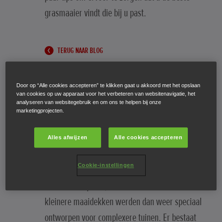
grasmaaier vindt die bij u past.
TERUG NAAR BLOG
Door op “Alle cookies accepteren” te klikken gaat u akkoord met het opslaan
van cookies op uw apparaat voor het verbeteren van websitenavigatie, het
analyseren van websitegebruik en om ons te helpen bij onze
marketingprojecten.
We beginnen met de grootte
Eenvoudig uitgedrukt: hoe groter de maaibreedte
Alles afwijzen
Alle cookies accepteren
van een grasmaaier, hoe groter het gazon dat hij
Cookie-instellingen
kan maaien, en hoe minder tijd daarvoor nodig
is. Onze compacte, lichtere modellen met
kleinere maaidekken werden dan weer speciaal
ontworpen voor complexere tuinen. Er bestaat