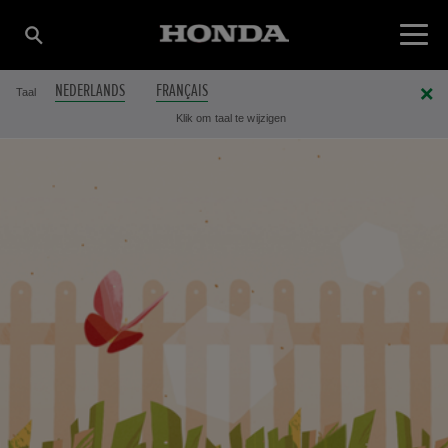
NEDERLANDS
FRANÇAIS
Taal
Klik om taal te wijzigen