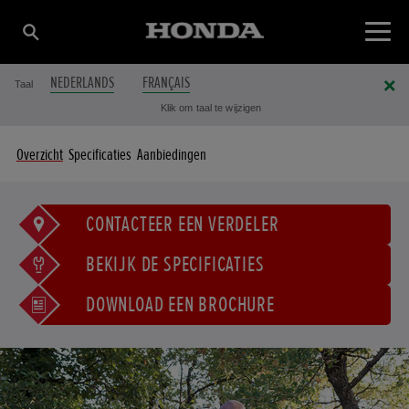
NEDERLANDS
FRANÇAIS
Taal
Klik om taal te wijzigen
Overzicht
Specificaties
Aanbiedingen
CONTACTEER EEN VERDELER
BEKIJK DE SPECIFICATIES
DOWNLOAD EEN BROCHURE