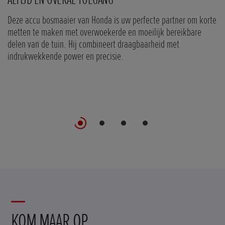
Deze accu bosmaaier van Honda is uw perfecte partner om korte
La
metten te maken met overwoekerde en moeilijk bereikbare
ba
delen van de tuin. Hij combineert draagbaarheid met
el
indrukwekkende power en precisie.
ie
KOM MAAR OP