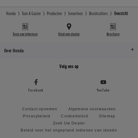
Honda
Tuin & Gazon
Producten
Snoerloos
Brushcutters
Overzicht
Toon uw interesse
Vind een dealer
Brochure
Over Honda
Volg ons op
Facebook
YouTube
Contact opnemen
Algemene voorwaarden
Privacybeleid
Cookiebeleid
Sitemap
Zoek Uw Dealer
Beleid voor het ongepland indienen van ideeën