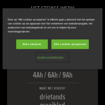
HET STEVIGE WERK
Door op “Alle cookies accepteren” te klikken gaat u akkoord met het opslaan
Hou uw tuin onder controle met de behendigste accu
van cookies op uw apparaat voor het verbeteren van websitenavigatie, het
bosmaaier van Honda. Deze nieuwe generatie accu
analyseren van websitegebruik en om ons te helpen bij onze
marketingprojecten.
bosmaaiers beschikt over een innovatieve
batterijtechnologie en levert compromisloze
Alles afwijzen
Alle cookies accepteren
maaiprestaties, waar dan ook.
Cookie-instellingen
THERMO-SMART-BATTERIJEN
4Ah / 6Ah / 9Ah
MAAIT MET ROBUUST
drietands