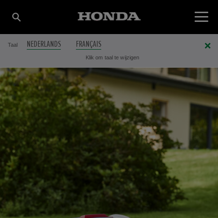
NEDERLANDS
FRANÇAIS
Taal
Klik om taal te wijzigen