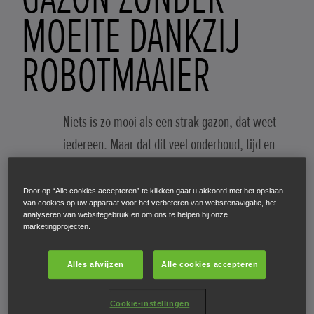
MOEITE DANKZIJ
ROBOTMAAIER
Niets is zo mooi als een strak gazon, dat weet
iedereen. Maar dat dit veel onderhoud, tijd en
moeite vraagt, is ook gekend. Een
robotmaaier
kan een oplossing bieden. Met een
Door op “Alle cookies accepteren” te klikken gaat u akkoord met het opslaan
van cookies op uw apparaat voor het verbeteren van websitenavigatie, het
robot grasmaaier heb je een mooi en strak
analyseren van websitegebruik en om ons te helpen bij onze
marketingprojecten.
gazon, zonder dat je er zelf veel moeite en tijd in
moet steken.
Alles afwijzen
Alle cookies accepteren
Cookie-instellingen
NAAR DE BLOG