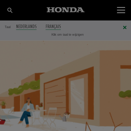
NEDERLANDS
FRANÇAIS
Taal
Klik om taal te wijzigen