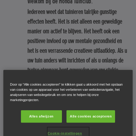
Welkom bij de Honda Tuinclub.
Iedereen weet dat tuinieren talrijke gunstige
effecten heeft. Het is niet alleen een geweldige
manier om actief te blijven. Het heeft ook een
positieve invloed op uw mentale gezondheid en
het is een verrassende creatieve uitlaatklep. Als u
uw tuin anders wilt inrichten of als u onlangs de
trotse eigenaar bent geworden van uw stukje
buitenruimte, hebben we enkele handige tips en
Door op “Alle cookies accepteren” te klikken gaat u akkoord met het opslaan
deskundig advies om u op weg te helpen.
van cookies op uw apparaat voor het verbeteren van websitenavigatie, het
analyseren van websitegebruik en om ons te helpen bij onze
marketingprojecten.
We beseffen dat de confrontatie met een kaal
stukje gras of met een weerbarstig bloembed het
Alles afwijzen
Alle cookies accepteren
soms moeilijk maakt om te weten waar u nu best
begint. Laat u echter niet in de war brengen door
Cookie-instellingen