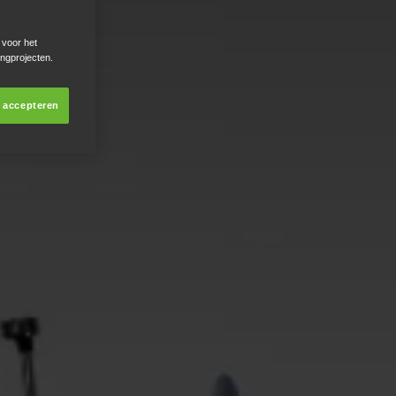
 voor het
ingprojecten.
s accepteren