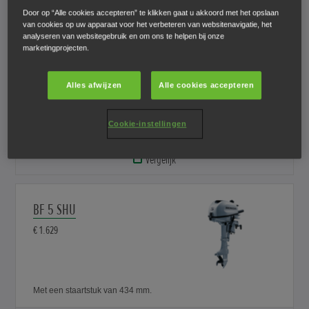
Door op “Alle cookies accepteren” te klikken gaat u akkoord met het opslaan
van cookies op uw apparaat voor het verbeteren van websitenavigatie, het
analyseren van websitegebruik en om ons te helpen bij onze
BF 5 SHNU
marketingprojecten.
€ 1.689
Alles afwijzen
Alle cookies accepteren
Cookie-instellingen
Met een staartstuk van 434 mm.
Vergelijk
BF 5 SHU
€ 1.629
Met een staartstuk van 434 mm.