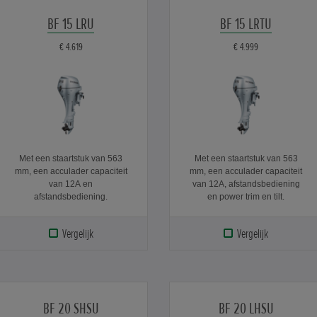
BF 15 LRU
BF 15 LRTU
€ 4.619
€ 4.999
Met een staartstuk van 563
Met een staartstuk van 563
mm, een acculader capaciteit
mm, een acculader capaciteit
van 12A en
van 12A, afstandsbediening
afstandsbediening.
en power trim en tilt.
Vergelijk
Vergelijk
BF 20 SHSU
BF 20 LHSU