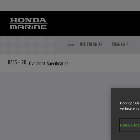
NEDERLANDS
FRANÇAIS
Taal
BF15 - 20
Overzicht
Specificaties
Door op “All
verbeteren v
Cookie-ins