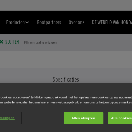
Producten
Bootpartners
Over ons
DE WERELD VAN HOND
SLUITEN
Klik om taal te wijzigen
Specificaties
UW MOTOR IN DETAIL
e cookies accepteren” te klikken gaat u akkoord met het opslaan van cookies op uw apparaat
an websitenavigatie, het analyseren van websitegebruik en om ons te helpen bij onze market
tellingen
Selecteer een motor om de specificatiedetails te bekijken.
Alles afwijzen
Alle cookie