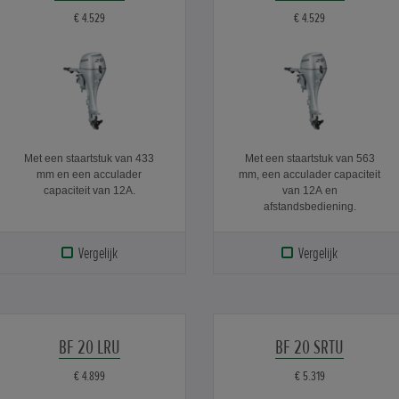
€ 4.529
€ 4.529
Met een staartstuk van 433
Met een staartstuk van 563
mm en een acculader
mm, een acculader capaciteit
capaciteit van 12A.
van 12A en
afstandsbediening.
Vergelijk
Vergelijk
BF 20 LRU
BF 20 SRTU
€ 4.899
€ 5.319