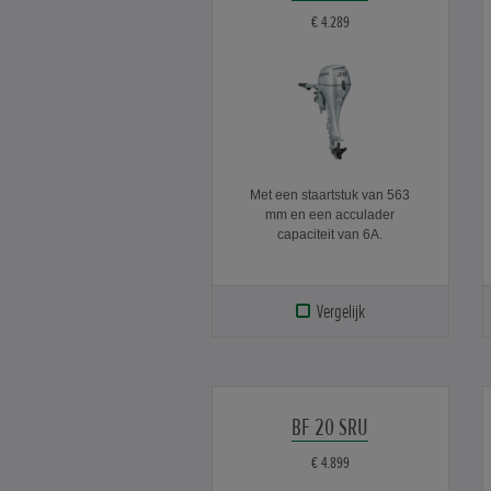
€ 4.289
Met een staartstuk van 563
mm en een acculader
capaciteit van 6A.
Vergelijk
BF 20 SRU
€ 4.899