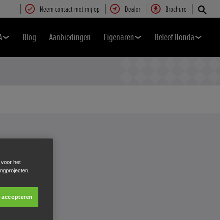
Neem contact met mij op
Dealer
Brochure
A
Blog
Aanbiedingen
Eigenaren
Beleef Honda
 voor het
ingprojecten.
s accepteren