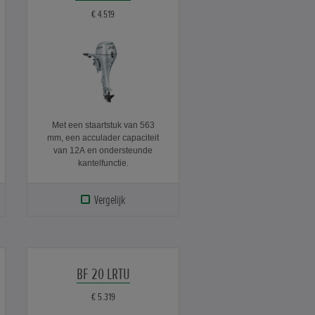
€ 4.519
Met een staartstuk van 563
mm, een acculader capaciteit
van 12A en ondersteunde
kantelfunctie.
Vergelijk
BF 20 LRTU
€ 5.319