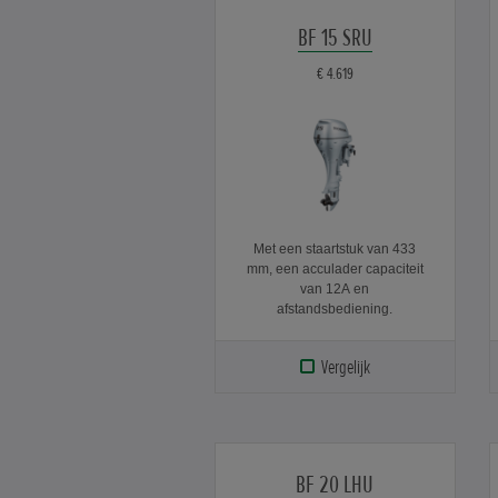
BF 15 SRU
€ 4.619
Met een staartstuk van 433
mm, een acculader capaciteit
van 12A en
afstandsbediening.
Vergelijk
BF 20 LHU