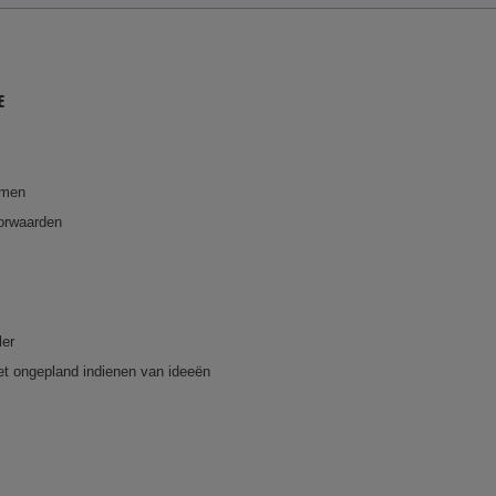
E
emen
orwaarden
ler
et ongepland indienen van ideeën