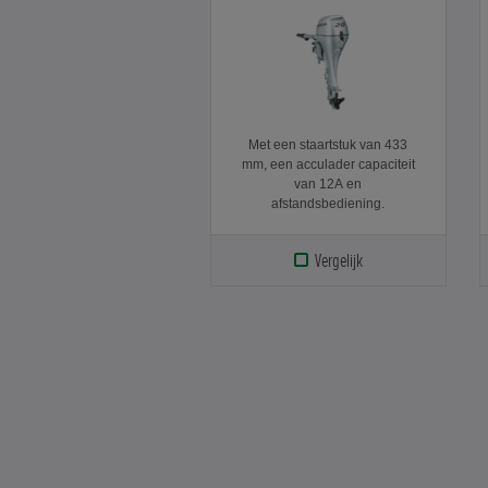
Met een staartstuk van 433
mm, een acculader capaciteit
van 12A en
afstandsbediening.
Vergelijk