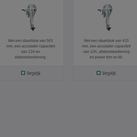
Met een staartstuk van 563
Met een staartstuk van 433
mm, een acculader capaciteit
mm, een acculader capaciteit
van 12A en
van 10A, afstandsbediening
afstandsbediening.
en power trim en tilt.
Vergelijk
Vergelijk