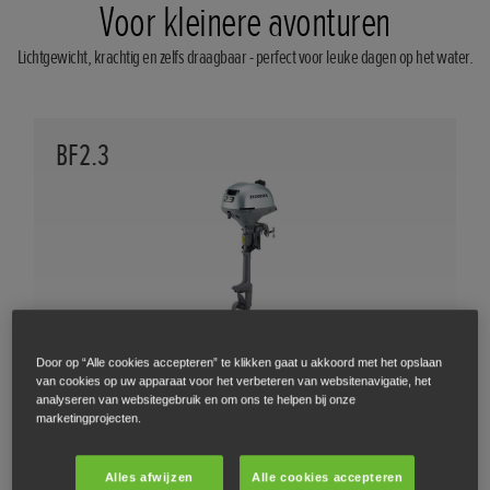
Voor kleinere avonturen
Lichtgewicht, krachtig en zelfs draagbaar - perfect voor leuke dagen op het water.
BF2.3
Licht en draagbaar vermogen voor veel vaarplezier.
Door op “Alle cookies accepteren” te klikken gaat u akkoord met het opslaan
van cookies op uw apparaat voor het verbeteren van websitenavigatie, het
analyseren van websitegebruik en om ons te helpen bij onze
marketingprojecten.
ONTDEK DE BF2.3
Alles afwijzen
Alle cookies accepteren