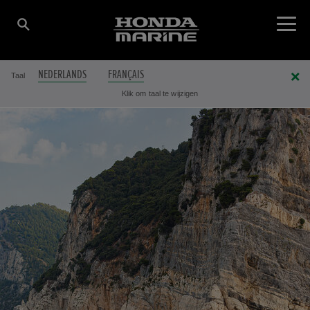
NEDERLANDS
FRANÇAIS
Taal
Klik om taal te wijzigen