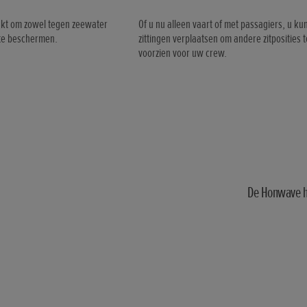
kt om zowel tegen zeewater
Of u nu alleen vaart of met passagiers, u ku
 te beschermen.
zittingen verplaatsen om andere zitposities t
voorzien voor uw crew.
De Honwave he