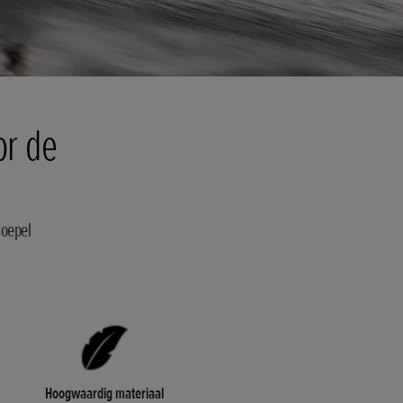
or de
soepel
Hoogwaardig materiaal