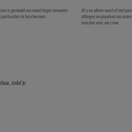
ave is gemaakt om zowel tegen zeewater
Of u nu alleen vaart of met pas
n perforaties te beschermen.
zittingen verplaatsen om andere
voorzien voor uw crew.
baar, zodat je