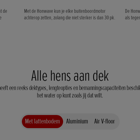
nt de
Met de Honwave kun je elke buitenboordmotor
De Honw
e
achterop zetten, zolang die niet sterker is dan 30 pk.
als tege
Alle hens aan dek
eft een reeks dektypes, lengteopties en bemanningscapaciteiten beschik
het water op kunt zoals jij dat wilt.
Met lattenbodem
Aluminium
Air V-floor