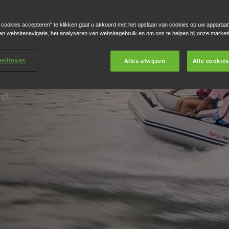
ater met
sboten
e cookies accepteren” te klikken gaat u akkoord met het opslaan van cookies op uw apparaat
an websitenavigatie, het analyseren van websitegebruik en om ons te helpen bij onze market
tellingen
Alles afwijzen
Alle cookie
onwave serie. De
PVC en heeft een bredere
opt.