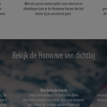
e
Met een groot aantal opties voor vloeren en
Zo
afmetingen kun je de Honwave kiezen die het
gew
 meer
beste bij je avonturen past.
de
Bekijk de Honwave van dichtbij
Bescherm de kracht
rs, de
Onze opblaasboten hebben een dikke
Innovat
igd in
stootrand rond de hele boot. Die rand fungeert
diamete
nning.
niet alleen als bumper om de drijvers te