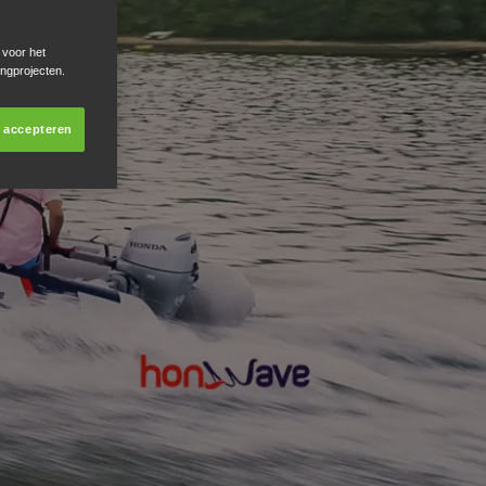
 voor het
ingprojecten.
s accepteren