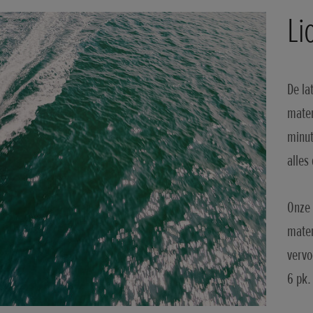
Li
De la
maten
minut
alles
Onze 
maten
vervo
6 pk.