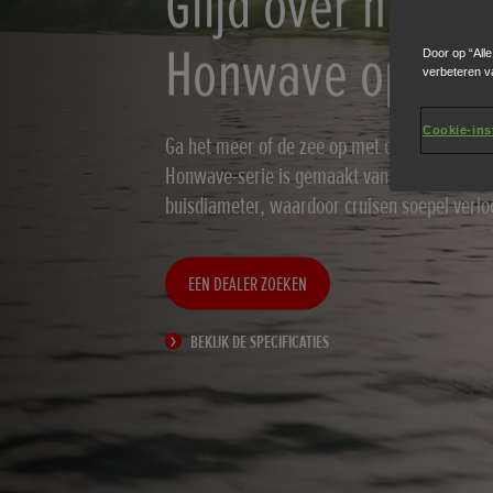
Glijd over het w
Honwave opblaa
Door op “All
verbeteren v
Cookie-ins
Ga het meer of de zee op met de nieuwste H
Honwave-serie is gemaakt van hoogwaardig 
buisdiameter, waardoor cruisen soepel verlo
EEN DEALER ZOEKEN
BEKIJK DE SPECIFICATIES