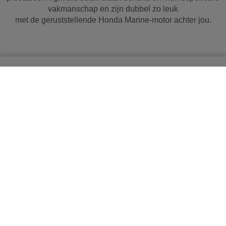
vakmanschap en zijn dubbel zo leuk
met de geruststellende Honda Marine-motor achter jou.
Play