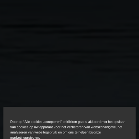
Door op “Alle cookies accepteren” te klikken gaat u akkoord met het opslaan
van cookies op uw apparaat voor het verbeteren van websitenavigatie, het
analyseren van websitegebruik en om ons te helpen bij onze
marketingprojecten.