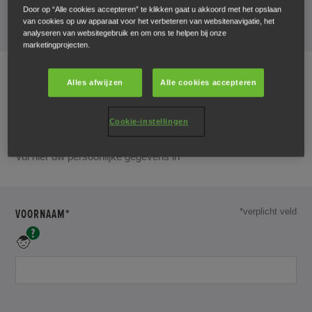
Door op “Alle cookies accepteren” te klikken gaat u akkoord met het opslaan
van cookies op uw apparaat voor het verbeteren van websitenavigatie, het
analyseren van websitegebruik en om ons te helpen bij onze
marketingprojecten.
Alles afwijzen
Alle cookies accepteren
Uw gegevens
Cookie-instellingen
Vul hier uw persoonlijke gegevens in
DIT
VOORNAAM*
*verplicht veld
VELD
Vul
IS
hier
uw
VERPLICHT
voornaam
in