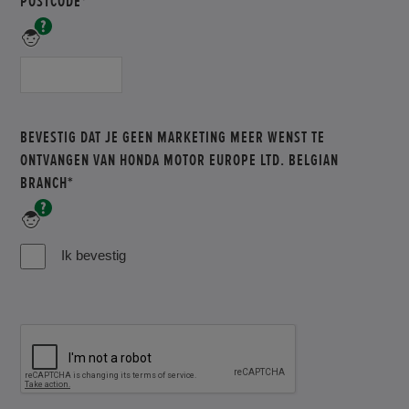
POSTCODE*
VELD
Vul
IS
hier
uw
VERPLICHT
postcode
in
BEVESTIG DAT JE GEEN MARKETING MEER WENST TE
ONTVANGEN VAN HONDA MOTOR EUROPE LTD. BELGIAN
BRANCH*
verplicht
veld
Ik bevestig