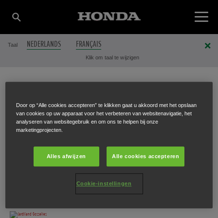
NEDERLANDS
FRANÇAIS
Taal
Klik om taal te wijzigen
JARDILAND
Door op “Alle cookies accepteren” te klikken gaat u akkoord met het opslaan
van cookies op uw apparaat voor het verbeteren van websitenavigatie, het
analyseren van websitegebruik en om ons te helpen bij onze
GOSSELIES
marketingprojecten.
Alles afwijzen
Alle cookies accepteren
Chaussée de Fleurus 123
,
Gosselies
,
6041
Cookie-instellingen