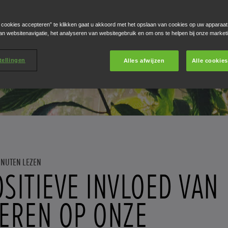
e cookies accepteren” te klikken gaat u akkoord met het opslaan van cookies op uw apparaat
an websitenavigatie, het analyseren van websitegebruik en om ons te helpen bij onze market
tellingen
Alles afwijzen
Alle cookie
INUTEN LEZEN
OSITIEVE INVLOED VAN
IEREN OP ONZE