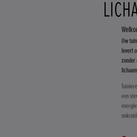
LICH
Welkom
Uw tuin
levert 
zonder 
lichaam
Tuinier
een ste
energie
onkruid 