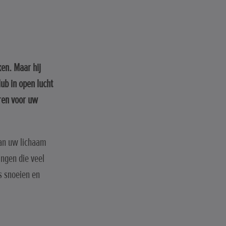
D
ken. Maar hij
ub in open lucht
ren voor uw
van uw lichaam
ingen die veel
s snoeien en