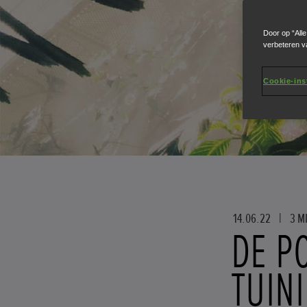
Door op “All
verbeteren v
Cookie-ins
14.06.22
|
3 M
DE P
TUIN