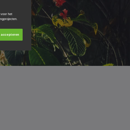
 voor het
ingprojecten.
s accepteren