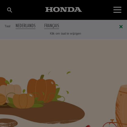
NEDERLANDS
FRANÇAIS
Taal
Klik om taal te wijzigen