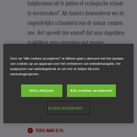
hulpbronnen uit te putten of ecologische schade
te veroorzaken". Als tuiniers bewonderen we de
ongelofelijke schoonheid van de natuur rondom
ons. Het spreekt dus vanzelf dat onze dagelijkse
praktijken onze omgeving niet mogen
beschadigen. Er zijn natuurlijk meerder manieren
Door op “Alle cookies accepteren” te klikken gaat u akkoord met het opslaan
om ervoor te zorgen dat onze impact op de
van cookies op uw apparaat voor het verbeteren van websitenavigatie, het
analyseren van websitegebruik en om ons te helpen bij onze
wereld wordt beperkt als we tuinieren.
marketingprojecten.
Hierna geven we enkele tips om uw tuinieren
Alles afwijzen
Alle cookies accepteren
duurzamer te maken. Misschien past u al enkele
van deze tips toe.
Cookie-instellingen
TERUG NAAR BLOG