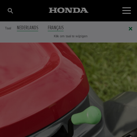
NEDERLANDS
FRANÇAIS
Taal
Klik om taal te wijzigen