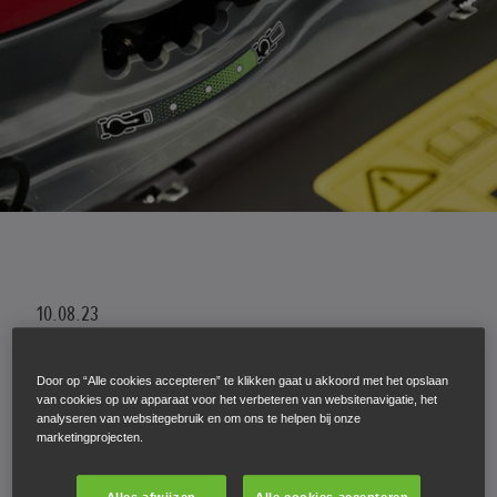
10.08.23
MULCHING : WAT IS
Door op “Alle cookies accepteren” te klikken gaat u akkoord met het opslaan
DIT EN HOE DOE JE
van cookies op uw apparaat voor het verbeteren van websitenavigatie, het
analyseren van websitegebruik en om ons te helpen bij onze
marketingprojecten.
DIT HET BEST ?