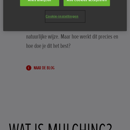
Alles afwijzen
Alle cookies accepteren
Mulching is een vorm van natuurlijke bemesting
Cookie-instellingen
in de tuin. Hiermee voed je de bodem op
natuurlijke wijze. Maar hoe werkt dit precies en
hoe doe je dit het best?
NAAR DE BLOG