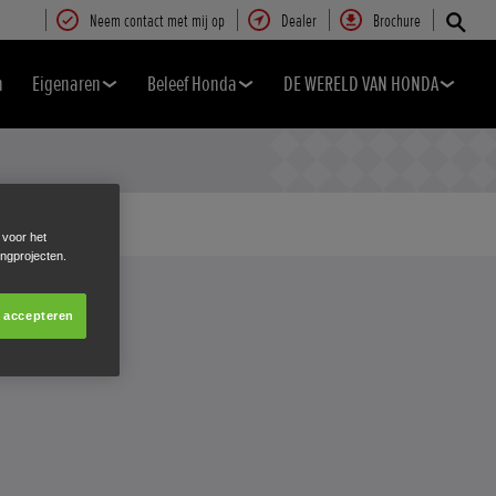
Neem contact met mij op
Dealer
Brochure
n
Eigenaren
Beleef Honda
DE WERELD VAN HONDA
 voor het
ingprojecten.
s accepteren