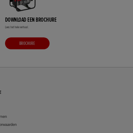
DOWNLOAD EEN BROCHURE
Lees het hele verhaal.
BROCHURE
E
emen
orwaarden