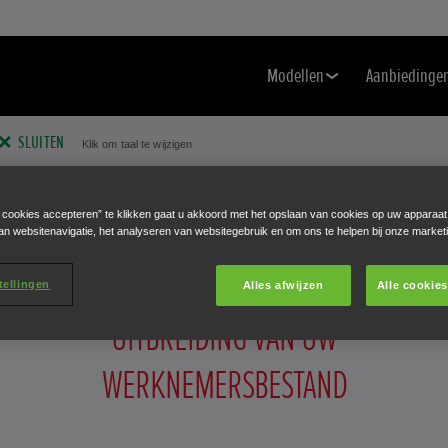
Modellen
Aanbiedinge
SLUITEN
Klik om taal te wijzigen
e cookies accepteren” te klikken gaat u akkoord met het opslaan van cookies op uw apparaat
an websitenavigatie, het analyseren van websitegebruik en om ons te helpen bij onze market
tellingen
Alles afwijzen
Alle cookie
Duurzaam Generatoren
Aanbiedingen
UITBREIDING VAN UW
WERKNEMERSBESTAND