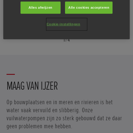
Oil-Alert™
Alles afwijzen
Alle cookies accepteren
En dankzij de Oil-Alert™-technologie gaat de motor automatisch uit als
het olieniveau onder een veilig niveau komt.
Cookie-instellingen
1
/
4
MAAG VAN IJZER
Op bouwplaatsen en in meren en rivieren is het
water vaak vervuild en slibberig. Onze
vuilwaterpompen zijn zo sterk gebouwd dat ze daar
geen problemen mee hebben.