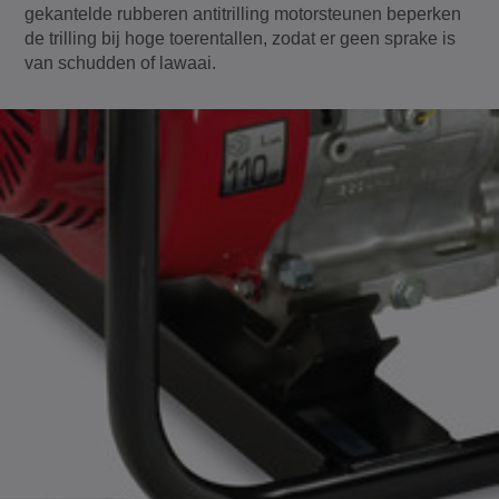
gekantelde rubberen antitrilling motorsteunen beperken
de trilling bij hoge toerentallen, zodat er geen sprake is
van schudden of lawaai.