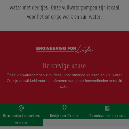
water met deeltjes. Onze vuilwaterpompen zijn ideaal
voor het smerige werk en vuil water.
Scrollen
De stevige keuze
Onze vuilwaterpompen zijn ideaal voor smerige klussen en vuil water.
Ze zijn ontwikkeld voor het afvoeren van grote hoeveelheden vervuild
water.
Neem contact op met een
Bekijk specificaties
Download een brochure
verdeler