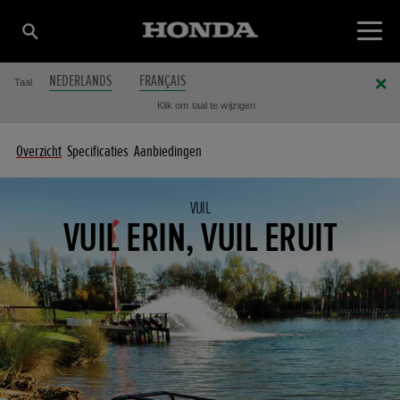
NEDERLANDS
FRANÇAIS
Taal
Klik om taal te wijzigen
Overzicht
Specificaties
Aanbiedingen
VUIL
VUIL ERIN, VUIL ERUIT