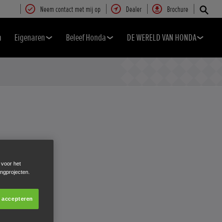
Neem contact met mij op
Dealer
Brochure
n
Eigenaren
Beleef Honda
DE WERELD VAN HONDA
 voor het
ingprojecten.
s accepteren