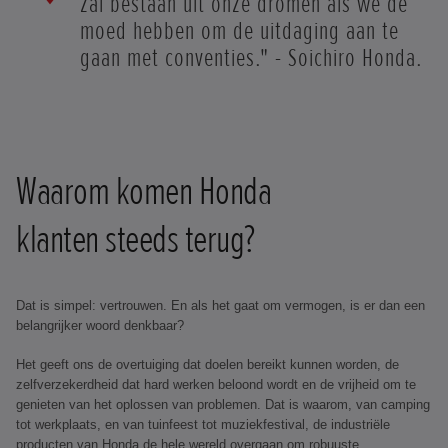
zal bestaan uit onze dromen als we de
moed hebben om de uitdaging aan te
gaan met conventies." - Soichiro Honda.
Waarom komen Honda
klanten steeds terug?
Dat is simpel: vertrouwen. En als het gaat om vermogen, is er dan een
belangrijker woord denkbaar?
Het geeft ons de overtuiging dat doelen bereikt kunnen worden, de
zelfverzekerdheid dat hard werken beloond wordt en de vrijheid om te
genieten van het oplossen van problemen. Dat is waarom, van camping
tot werkplaats, en van tuinfeest tot muziekfestival, de industriële
producten van Honda de hele wereld overgaan om robuuste,