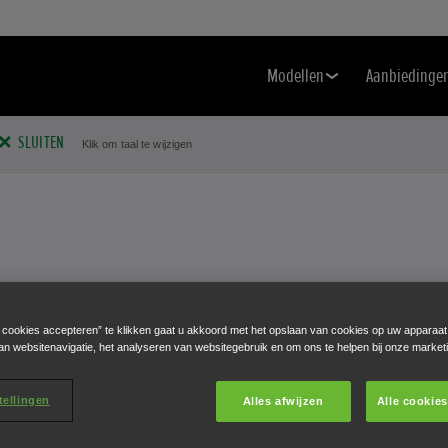
Modellen
Aanbiedinge
SLUITEN
Klik om taal te wijzigen
DA?
e cookies accepteren” te klikken gaat u akkoord met het opslaan van cookies op uw apparaat
an websitenavigatie, het analyseren van websitegebruik en om ons te helpen bij onze market
er droom waar.
tellingen
Alles afwijzen
Alle cookie