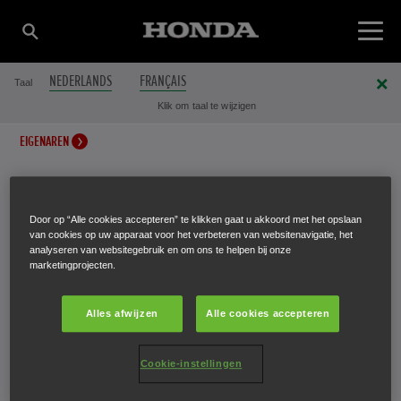
NEDERLANDS
FRANÇAIS
Taal
Klik om taal te wijzigen
EIGENAREN
Door op “Alle cookies accepteren” te klikken gaat u akkoord met het opslaan
HANDLEIDINGEN
van cookies op uw apparaat voor het verbeteren van websitenavigatie, het
analyseren van websitegebruik en om ons te helpen bij onze
marketingprojecten.
U hebt uw Honda gekozen – maar dat is niet het einde
Alles afwijzen
Alle cookies accepteren
van het verhaal.
Cookie-instellingen