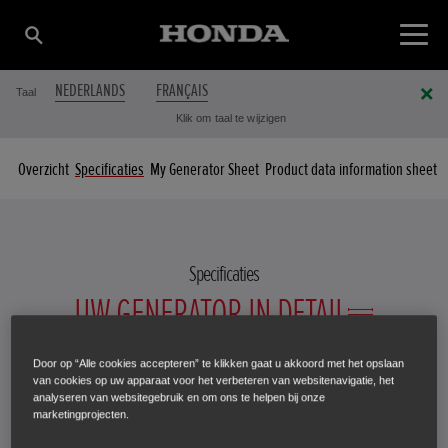
NEDERLANDS
FRANÇAIS
Taal
Klik om taal te wijzigen
Overzicht
Specificaties
My Generator Sheet
Product data information sheet
Specificaties
UW GENERATOR IN DETAIL
Door op “Alle cookies accepteren” te klikken gaat u akkoord met het opslaan
van cookies op uw apparaat voor het verbeteren van websitenavigatie, het
analyseren van websitegebruik en om ons te helpen bij onze
Selecteer een generator om de specificatiedetails te bekijken.
marketingprojecten.