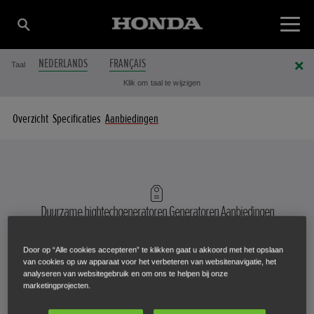
NEDERLANDS
FRANÇAIS
Taal
Klik om taal te wijzigen
Overzicht
Specificaties
Aanbiedingen
Duurzame hightechgeneratoren Generatoren
Aanbiedingen
UITBREIDING VAN UW
Door op “Alle cookies accepteren” te klikken gaat u akkoord met het opslaan
WERKNEMERSBESTAND
van cookies op uw apparaat voor het verbeteren van websitenavigatie, het
analyseren van websitegebruik en om ons te helpen bij onze
marketingprojecten.