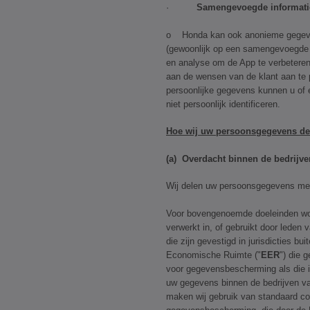
·
Samengevoegde informati
o Honda kan ook anonieme gegeve
(gewoonlijk op een samengevoegde s
en analyse om de App te verbeteren
aan de wensen van de klant aan t
persoonlijke gegevens kunnen u of 
niet persoonlijk identificeren.
Hoe wij uw persoonsgegevens de
(a) Overdacht binnen de bedrijv
Wij delen uw persoonsgegevens me
Voor bovengenoemde doeleinden w
verwerkt in, of gebruikt door leden
die zijn gevestigd in jurisdicties b
Economische Ruimte ("
EER
") die 
voor gegevensbescherming als die 
uw gegevens binnen de bedrijven v
maken wij gebruik van standaard co