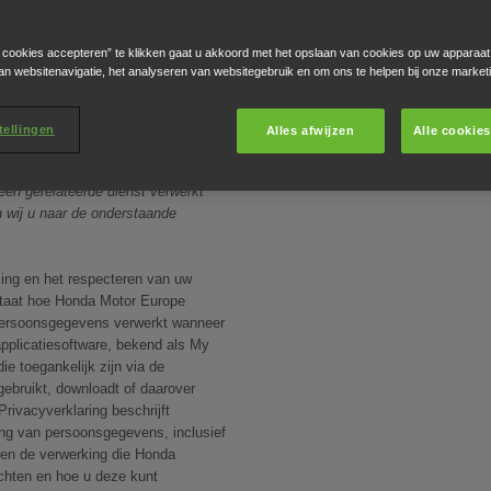
e cookies accepteren” te klikken gaat u akkoord met het opslaan van cookies op uw apparaat
an websitenavigatie, het analyseren van websitegebruik en om ons te helpen bij onze market
g op de verwerking van
tellingen
Alles afwijzen
Alle cookie
elijke
oor informatie over hoe Honda uw
en gerelateerde dienst verwerkt
n wij u naar de onderstaande
ing en het respecteren van uw
 staat hoe Honda Motor Europe
persoonsgegevens verwerkt wanneer
pplicatiesoftware, bekend als My
ie toegankelijk zijn via de
 gebruikt, downloadt of daarover
ivacyverklaring beschrijft
ng van persoonsgegevens, inclusief
en de verwerking die Honda
echten en hoe u deze kunt