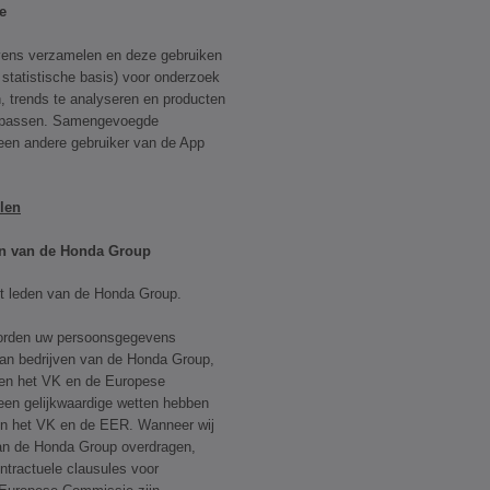
e
ns verzamelen en deze gebruiken
tatistische basis) voor onderzoek
, trends te analyseren en producten
e passen. Samengevoegde
een andere gebruiker van de App
len
en van de Honda Group
t leden van de Honda Group.
orden uw persoonsgegevens
 van bedrijven van de Honda Group,
uiten het VK en de Europese
geen gelijkwaardige wetten hebben
in het VK en de EER. Wanneer wij
an de Honda Group overdragen,
ntractuele clausules voor