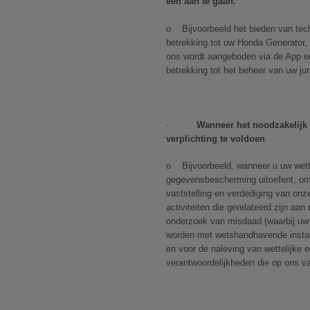
een aan te gaan.
o Bijvoorbeeld het bieden van tec
betrekking tot uw Honda Generator, 
ons wordt aangeboden via de App e
betrekking tot het beheer van uw jur
·
Wanneer het noodzakelijk 
verplichting te voldoen
.
o Bijvoorbeeld, wanneer u uw wette
gegevensbescherming uitoefent, om u
vaststelling en verdediging van onze
activiteiten die gerelateerd zijn aan
onderzoek van misdaad (waarbij uw 
worden met wetshandhavende instant
en voor de naleving van wettelijke 
verantwoordelijkheden die op ons va