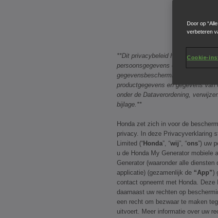
Door op “All
verbeteren v
**Dit privacybeleid heeft betrekkin
Cookie-ins
persoonsgegevens onder de toepass
gegevensbeschermingswetgeving. V
productgegevens en gegevens van e
onder de Dataverordening, verwijze
bijlage.**
Honda zet zich in voor de bescherm
privacy. In deze Privacyverklaring
Limited (“
Honda
”, “
wij
”, “
ons
”) uw 
u de Honda My Generator mobiele a
Generator (waaronder alle diensten d
applicatie) (gezamenlijk de
“App”
)
contact opneemt met Honda. Deze Pr
daarnaast uw rechten op beschermi
een recht om bezwaar te maken teg
uitvoert. Meer informatie over uw r