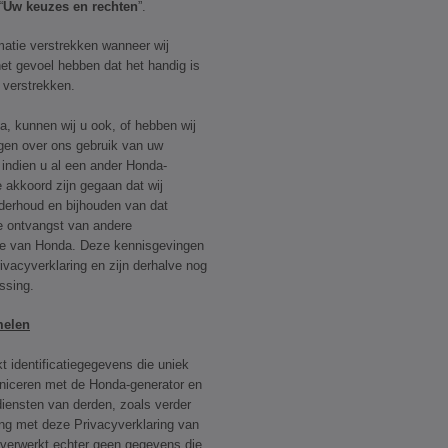
“
Uw keuzes en rechten
”.
matie verstrekken wanneer wij
t gevoel hebben dat het handig is
e verstrekken.
a, kunnen wij u ook, of hebben wij
gen over ons gebruik van uw
 indien u al een ander Honda-
 akkoord zijn gegaan dat wij
derhoud en bijhouden van dat
e ontvangst van andere
ie van Honda. Deze kennisgevingen
vacyverklaring en zijn derhalve nog
ssing.
melen
 identificatiegegevens die uniek
niceren met de Honda-generator en
diensten van derden, zoals verder
ng met deze Privacyverklaring van
 verwerkt echter geen gegevens die