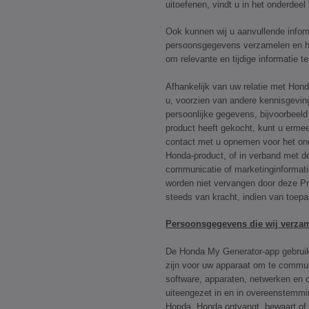
uitoefenen, vindt u in het onderdeel 
Ook kunnen wij u aanvullende infor
persoonsgegevens verzamelen en he
om relevante en tijdige informatie t
Afhankelijk van uw relatie met Hond
u, voorzien van andere kennisgevin
persoonlijke gegevens, bijvoorbeeld
product heeft gekocht, kunt u ermee
contact met u opnemen voor het on
Honda-product, of in verband met d
communicatie of marketinginformat
worden niet vervangen door deze Pri
steeds van kracht, indien van toepa
Persoonsgegevens die wij verza
De Honda My Generator-app gebruikt
zijn voor uw apparaat om te commu
software, apparaten, netwerken en 
uiteengezet in en in overeenstemmi
Honda. Honda ontvangt, bewaart of