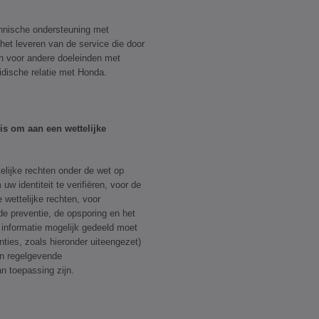
hnische ondersteuning met
het leveren van de service die door
n voor andere doeleinden met
idische relatie met Honda.
is om aan een wettelijke
lijke rechten onder de wet op
w identiteit te verifiëren, voor de
 wettelijke rechten, voor
 de preventie, de opsporing en het
informatie mogelijk gedeeld moet
ies, zoals hieronder uiteengezet)
en regelgevende
n toepassing zijn.