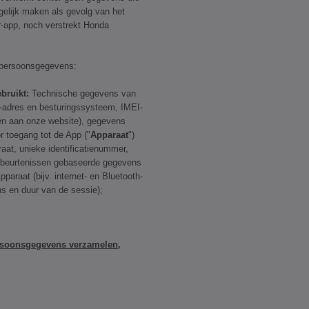
gelijk maken als gevolg van het
-app, noch verstrekt Honda
 persoonsgegevens:
bruikt:
Technische gegevens van
-adres en besturingssysteem, IMEI-
n aan onze website), gegevens
r toegang tot de App ("
Apparaat
")
aat, unieke identificatienummer,
ebeurtenissen gebaseerde gegevens
araat (bijv. internet- en Bluetooth-
ns en duur van de sessie);
rsoonsgegevens verzamelen,