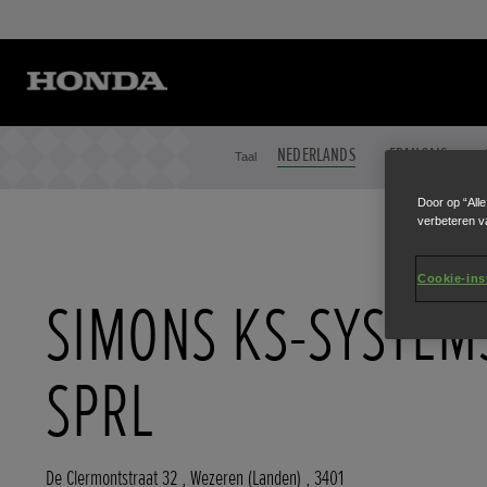
NEDERLANDS
FRANÇAIS
Taal
Door op “All
verbeteren v
Cookie-ins
SIMONS KS-SYSTEM
SPRL
De Clermontstraat 32
,
Wezeren (Landen)
,
3401