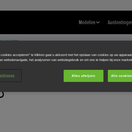
Modellen
Aanbiedinge
SLUITEN
Klik om taal te wijzigen
e cookies accepteren” te klikken gaat u akkoord met het opslaan van cookies op uw apparaat
an websitenavigatie, het analyseren van websitegebruik en om ons te helpen bij onze market
tellingen
Alles afwijzen
Alle cookie
S