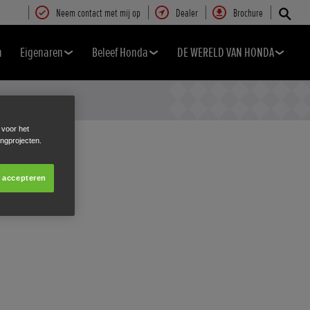
Neem contact met mij op
Dealer
Brochure
n
Eigenaren
Beleef Honda
DE WERELD VAN HONDA
 voor het
ingprojecten.
s accepteren