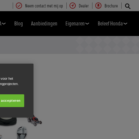
Neem contact met mij op
Dealer
Brochure
A
Blog
Aanbiedingen
Eigenaren
Beleef Honda
 voor het
ingprojecten.
s accepteren