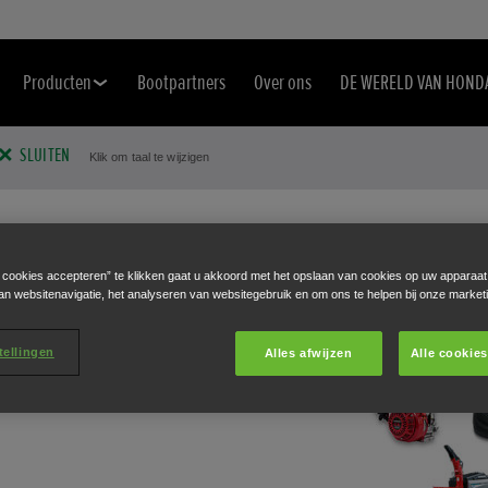
Producten
Bootpartners
Over ons
DE WERELD VAN HOND
SLUITEN
Klik om taal te wijzigen
e cookies accepteren” te klikken gaat u akkoord met het opslaan van cookies op uw apparaat
TIES EN
an websitenavigatie, het analyseren van websitegebruik en om ons te helpen bij onze market
tellingen
Alles afwijzen
Alle cookie