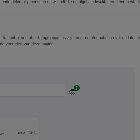
 onderdelen of processen ontwikkelt die de algehele kwaliteit van een bestaa
 te controleren of er terugroepacties zijn en of er informatie is over updates 
n de voettekst van deze pagina.
Een
PIN
unieke
pincode
voor
uw
product,
bijvoorbeeld
HAMF-
1000001