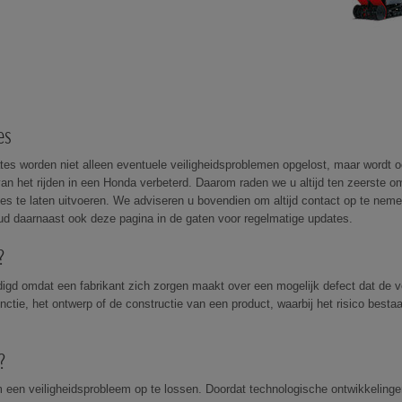
es
tes worden niet alleen eventuele veiligheidsproblemen opgelost, maar wordt o
van het rijden in een Honda verbeterd. Daarom raden we u altijd ten zeerste 
es te laten uitvoeren. We adviseren u bovendien om altijd contact op te neme
oud daarnaast ook deze pagina in de gaten voor regelmatige updates.
?
igd omdat een fabrikant zich zorgen maakt over een mogelijk defect dat de ve
ctie, het ontwerp of de constructie van een product, waarbij het risico bestaat
?
 een veiligheidsprobleem op te lossen. Doordat technologische ontwikkelingen 