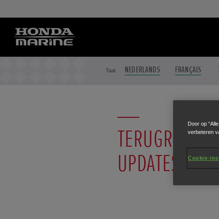
NEDERLANDS
FRANÇAIS
Taal
Door op “All
TERUGROEPAC
verbeteren v
UPDATES
Cookie-ins