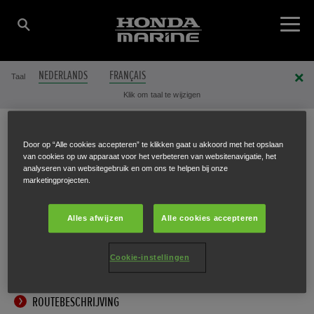
NEDERLANDS
FRANÇAIS
Taal
Klik om taal te wijzigen
Door op “Alle cookies accepteren” te klikken gaat u akkoord met het opslaan
DIERCKX THEO BVBA
van cookies op uw apparaat voor het verbeteren van websitenavigatie, het
analyseren van websitegebruik en om ons te helpen bij onze
marketingprojecten.
Owenslei 1
,
Mol
,
2400
Alles afwijzen
Alle cookies accepteren
Cookie-instellingen
ROUTEBESCHRIJVING