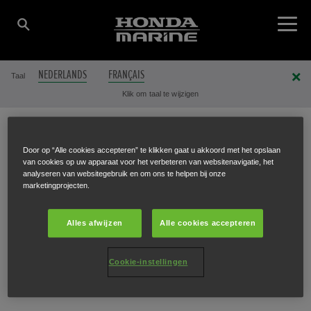
NEDERLANDS
FRANÇAIS
Taal
Klik om taal te wijzigen
AQUA POWER
Door op “Alle cookies accepteren” te klikken gaat u akkoord met het opslaan
van cookies op uw apparaat voor het verbeteren van websitenavigatie, het
analyseren van websitegebruik en om ons te helpen bij onze
marketingprojecten.
TECHNICS BV
Alles afwijzen
Alle cookies accepteren
Gontrode Heirweg 221
,
Melle
,
9090
Cookie-instellingen