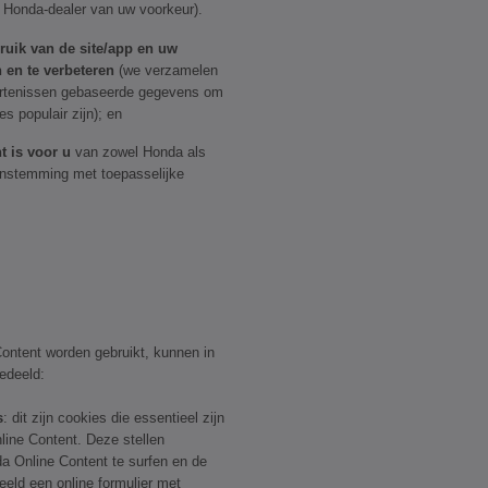
 Honda-dealer van uw voorkeur).
bruik van de site/app en uw
 en te verbeteren
(we verzamelen
urtenissen gebaseerde gegevens om
s populair zijn); en
t is voor u
van zowel Honda als
enstemming met toepasselijke
ontent worden gebruikt, kunnen in
edeeld:
s
: dit zijn cookies die essentieel zijn
ine Content. Deze stellen
a Online Content te surfen en de
beeld een online formulier met