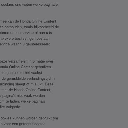
e cookies ons weten welke pagina er
.
rmee kan de Honda Online Content
n onthouden, zoals bijvoorbeeld de
eren of een service al aan u is
mplexere beslissingen opslaan
service waarin u geïnteresseerd
 deze verzamelen informatie over
onda Online Content gebruiken.
site gebruikers het vaakst
 de gemiddelde verbindingstijd in
erbinding slaagt of mislukt. Deze
n met de Honda Online Content,
e pagina's niet vaak worden
 om te laden, welke pagina's
lke volgorde.
cookies kunnen worden gebruikt om
ijn voor een geïdentificeerde