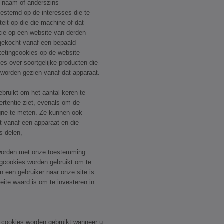
n naam of anderszins
fgestemd op de interesses die te
eit op die die machine of dat
kie op een website van derden
 gekocht vanaf een bepaald
ketingcookies op de website
es over soortgelijke producten die
worden gezien vanaf dat apparaat.
ruikt om het aantal keren te
rtentie ziet, evenals om de
gne te meten. Ze kunnen ook
t vanaf een apparaat en die
s delen,
 worden met onze toestemming
ngcookies worden gebruikt om te
n een gebruiker naar onze site is
eite waard is om te investeren in
 cookies worden gebruikt wanneer u