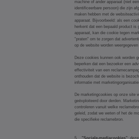
machine of ander apparaat (niet ee
identificeerbare persoon) die zijn a
maken hebben met de websiteactivit
apparaat. Bijvoorbeeld: als een coo
herkent dat een bepaald product is
apparaat, kan die cookie tegen mar
"praten" om te zorgen dat advertenti
op de website worden weergegeven 
Deze cookies kunnen ook worden geb
beperken dat een bezoeker een adve
effectiviteit van een reclamecampa
onthouden dat de website is bezoch
informatie met marketingorganisatie
De marketingcookies op onze site
geëxploiteerd door derden. Marketi
controleren vanuit welke reclamebro
geleid, zodat we weten of het de mo
die specifieke reclamebron.
5.
"Sociale-mediacookies"
: deze