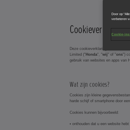
Door op “All
verbeteren v
Cookieverklaring (
Cookie-ins
Deze cookieverklaring informeert u
Limited ("
Honda
", "
wij
" of "
ons
") c
gebruik van websites en apps van H
Wat zijn cookies?
Cookies zijn kleine gegevensbesta
harde schijf of smartphone door een
Cookies kunnen bijvoorbeeld:
• onthouden dat u een website hebt