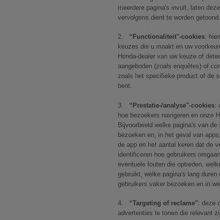
meerdere pagina's invult, laten dez
vervolgens dient te worden getoond
2.
“Functionaliteit"-cookies
: hie
keuzes die u maakt en uw voorkeure
Honda-dealer van uw keuze of detect
aangeboden (zoals enquêtes) of co
zoals het specifieke product of de 
bent.
3.
“Prestatie-/analyse"-cookies
:
hoe bezoekers navigeren en onze H
Bijvoorbeeld welke pagina's van de 
bezoeken en, in het geval van apps,
de app en het aantal keren dat de v
identificeren hoe gebruikers omgaa
eventuele fouten die optreden, welk
gebruikt, welke pagina's lang duren
gebruikers vaker bezoeken en in we
4.
“Targeting of reclame"
: deze 
advertenties te tonen die relevant z