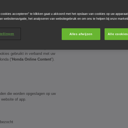
e cookies accepteren” te klikken gaat u akkoord met het opslaan van cookies op uw apparaat
an websitenavigatie, het analyseren van websitegebruik en om ons te helpen bij onze market
België)
tellingen
Alles afwijzen
Alle cookie
 over hoe Honda Motor Europe
ookies gebruikt in verband met uw
onda (“
Honda Online Content
”).
nden die worden opgeslagen op uw
 website of app.
 bezocht