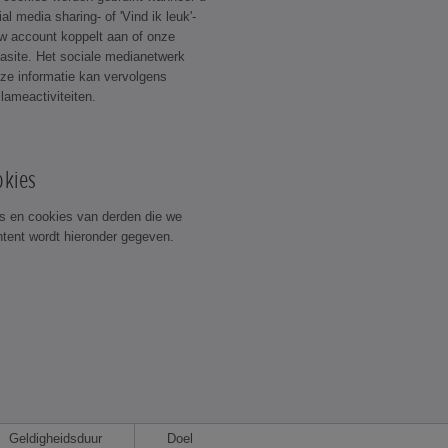
l media sharing- of 'Vind ik leuk'-
w account koppelt aan of onze
iasite. Het sociale medianetwerk
eze informatie kan vervolgens
lameactiviteiten.
okies
s en cookies van derden die we
tent wordt hieronder gegeven.
Geldigheidsduur
Doel