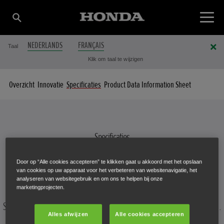
NEDERLANDS
FRANÇAIS
Taal
Klik om taal te wijzigen
Overzicht
Innovatie
Specificaties
Product Data Information Sheet
Specificaties
UW SNEEUWFREES IN DETAIL
Door op “Alle cookies accepteren” te klikken gaat u akkoord met het opslaan
van cookies op uw apparaat voor het verbeteren van websitenavigatie, het
analyseren van websitegebruik en om ons te helpen bij onze
marketingprojecten.
Selecteer een sneeuwfrees om de specificatiegegevens te bekijken.
Alles afwijzen
Alle cookies accepteren