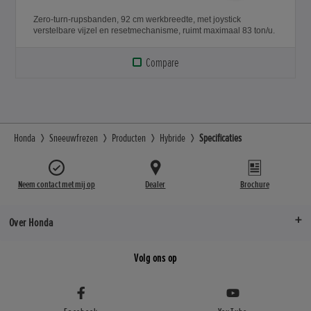
Zero-turn-rupsbanden, 92 cm werkbreedte, met joystick
verstelbare vijzel en resetmechanisme, ruimt maximaal 83 ton/u.
Compare
Honda
Sneeuwfrezen
Producten
Hybride
Specificaties
Neem contact met mij op
Dealer
Brochure
Over Honda
Volg ons op