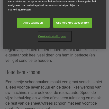
van cookies op uw apparaat voor het verbeteren van websitenavigatie, het
analyseren van websitegebruik en om ons te helpen bij onze
marketingprojecten.
Alles afwijzen
Alle cookies accepteren
Service centers
Cookie-instellingen
Uw Honda dealer is de beste plek om uw sneeuwfrees
regelmatig te laten onderhouden. Maar u kunt zelf als
eigenaar ook heel veel doen om hem in perfecte (en
veilige) conditie te houden.
Houd hem schoon
Een beetje schoonmaken maakt een groot verschil - niet
alleen voor de levensduur en de dagelijkse werking van
uw machine, maar ook voor de restwaarde. Spoel de
vijzelbehuizing en wielen af met een tuinslang en maak
de rest van de sneeuwfrees schoon met een vochtige
doek. Zo eenvoudig is het.