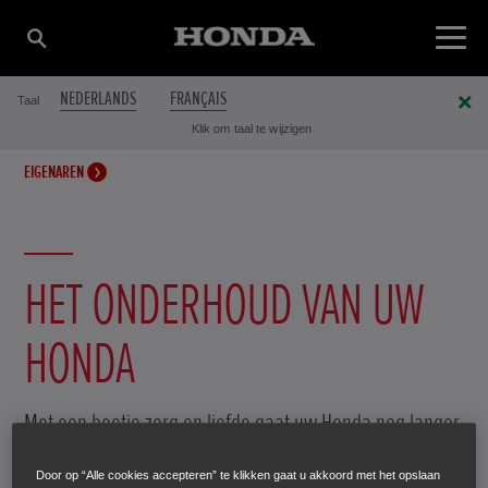
NEDERLANDS
FRANÇAIS
Taal
Klik om taal te wijzigen
EIGENAREN
HET ONDERHOUD VAN UW
HONDA
Met een beetje zorg en liefde gaat uw Honda nog langer
mee.
Door op “Alle cookies accepteren” te klikken gaat u akkoord met het opslaan