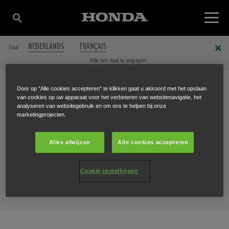
NEDERLANDS
FRANÇAIS
Taal
Klik om taal te wijzigen
Door op “Alle cookies accepteren” te klikken gaat u akkoord met het opslaan
van cookies op uw apparaat voor het verbeteren van websitenavigatie, het
BEDANKT
analyseren van websitegebruik en om ons te helpen bij onze
marketingprojecten.
We nemen spoedig contact met u
Alles afwijzen
Alle cookies accepteren
op.
Cookie-instellingen