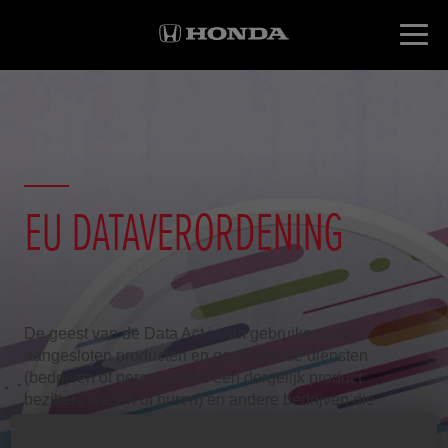
EU DATAVERORDENING
De geest van de Data Act is om gebruikers van
aangesloten producten en gerelateerde diensten
(bedrijven of personen die een dergelijk product
bezitten, leasen of huren) en andere bedrijven die
belang hebben bij deze gegevens eerlijke toegang te
geven tot en meer transparantie te bieden over de