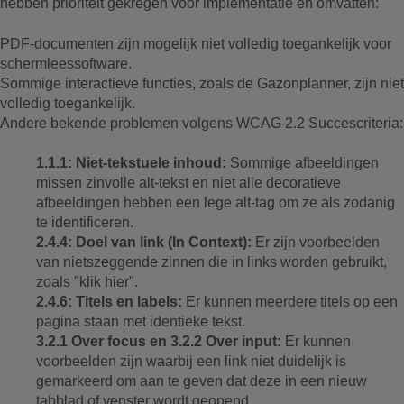
hebben prioriteit gekregen voor implementatie en omvatten:
PDF-documenten zijn mogelijk niet volledig toegankelijk voor
schermleessoftware.
Sommige interactieve functies, zoals de Gazonplanner, zijn niet
volledig toegankelijk.
Andere bekende problemen volgens WCAG 2.2 Succescriteria:
1.1.1: Niet-tekstuele inhoud:
Sommige afbeeldingen
missen zinvolle alt-tekst en niet alle decoratieve
afbeeldingen hebben een lege alt-tag om ze als zodanig
te identificeren.
2.4.4: Doel van link (In Context):
Er zijn voorbeelden
van nietszeggende zinnen die in links worden gebruikt,
zoals "klik hier".
2.4.6: Titels en labels:
Er kunnen meerdere titels op een
pagina staan met identieke tekst.
3.2.1 Over focus en 3.2.2 Over input:
Er kunnen
voorbeelden zijn waarbij een link niet duidelijk is
gemarkeerd om aan te geven dat deze in een nieuw
tabblad of venster wordt geopend.