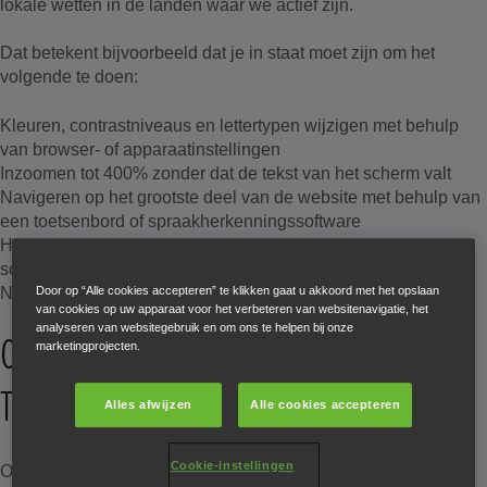
lokale wetten in de landen waar we actief zijn.
Dat betekent bijvoorbeeld dat je in staat moet zijn om het
volgende te doen:
Kleuren, contrastniveaus en lettertypen wijzigen met behulp
van browser- of apparaatinstellingen
Inzoomen tot 400% zonder dat de tekst van het scherm valt
Navigeren op het grootste deel van de website met behulp van
een toetsenbord of spraakherkenningssoftware
Het grootste deel van de website beluisteren met een
schermlezer (inclusief de meest recente versies van JAWS,
NVDA en VoiceOver)
Door op “Alle cookies accepteren” te klikken gaat u akkoord met het opslaan
van cookies op uw apparaat voor het verbeteren van websitenavigatie, het
analyseren van websitegebruik en om ons te helpen bij onze
ONZE ONLINE
marketingprojecten.
TOEGANKELIJKHEIDSAUDIT
Alles afwijzen
Alle cookies accepteren
Cookie-instellingen
Onze website is geïmplementeerd met behulp van standaard