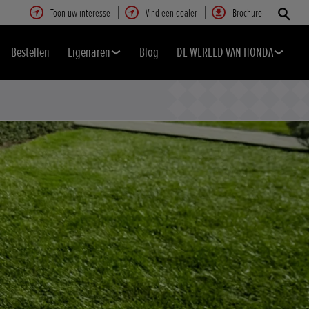
Toon uw interesse
Vind een dealer
Brochure
Bestellen
Eigenaren
Blog
DE WERELD VAN HONDA