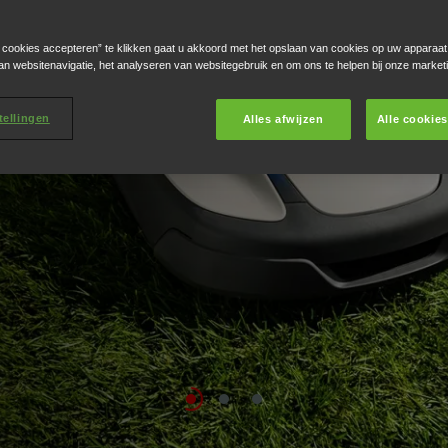
IMENT
WERELD
e cookies accepteren” te klikken gaat u akkoord met het opslaan van cookies op uw apparaat
rbeterde technologie,
rbeterde technologie,
an websitenavigatie, het analyseren van websitegebruik en om ons te helpen bij onze market
 en compromisloze
itgerust met functies voor
itgerust met functies voor
smaaiers en houd uw tuin
tellingen
Alles afwijzen
Alle cookie