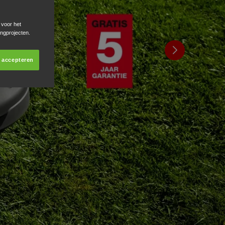
 voor het
ingprojecten.
s accepteren